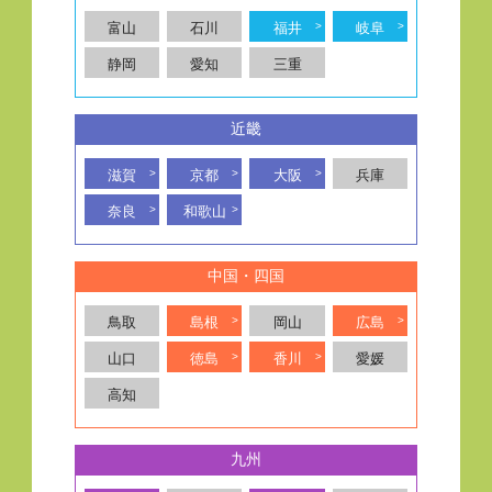
富山
石川
福井
岐阜
静岡
愛知
三重
近畿
滋賀
京都
大阪
兵庫
奈良
和歌山
中国・四国
鳥取
島根
岡山
広島
山口
徳島
香川
愛媛
高知
九州