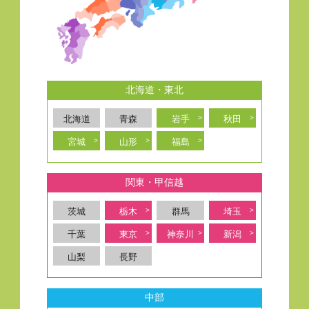
北海道・東北
北海道
青森
岩手
秋田
宮城
山形
福島
関東・甲信越
茨城
栃木
群馬
埼玉
千葉
東京
神奈川
新潟
山梨
長野
中部